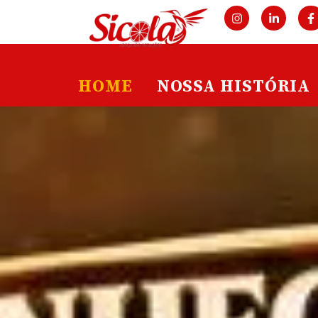
HOME
NOSSA HISTÓRIA